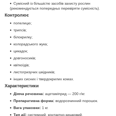
Сумісний із більшістю засобів захисту рослин
(рекомендується попередньо перевіряти сумісність).
Контролює
попелицю;
трипсів;
білокрилку;
колорадського жука;
цикадок;
довгоносиків;
квіткоїдів;
листогризучих шкідників;
інших сисних і твердокрилих комах.
Характеристики
Діюча речовина:
ацетаміприд — 200 г/кг.
Препаративна форма:
водорозчинний порошок.
Вага упаковки:
1 кг.
Тип дії:
системний, контактно-кишковий.