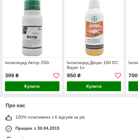
Інсектицид Актор 250г.
Інсектицид Децис 100 ЄС
Інсе
Bayer 1л
399
950
700
₴
₴
Купити
Купити
Про нас
100% позитивних з 6 відгуків за рік
Працює з 30.04.2015