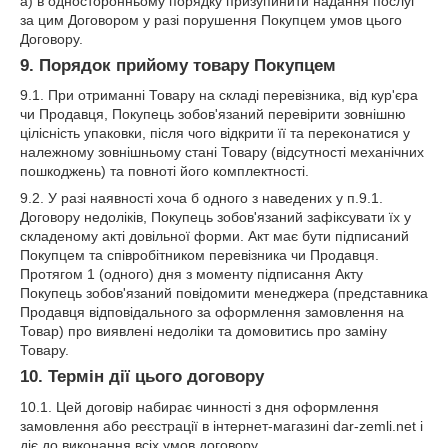
а) в односторонньому порядку призупинити надання послуг
за цим Договором у разі порушення Покупцем умов цього
Договору.
9. Порядок прийому товару Покупцем
9.1. При отриманні Товару на складі перевізника, від кур'єра
чи Продавця, Покупець зобов'язаний перевірити зовнішню
цілісність упаковки, після чого відкрити її та переконатися у
належному зовнішньому стані Товару (відсутності механічних
пошкоджень) та повноті його комплектності.
9.2. У разі наявності хоча б одного з наведених у п.9.1.
Договору недоліків, Покупець зобов'язаний зафіксувати їх у
складеному акті довільної форми. Акт має бути підписаний
Покупцем та співробітником перевізника чи Продавця.
Протягом 1 (одного) дня з моменту підписання Акту
Покупець зобов'язаний повідомити менеджера (представника
Продавця відповідального за оформлення замовлення на
Товар) про виявлені недоліки та домовитись про заміну
Товару.
10. Термін дії цього договору
10.1. Цей договір набирає чинності з дня оформлення
замовлення або реєстрації в інтернет-магазині dar-zemli.net і
діє до виконання всіх умов договору.