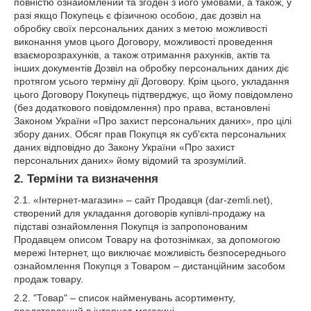
повністю ознайомлений та згоден з його умовами, а також, у
разі якщо Покупець є фізичною особою, дає дозвіл на
обробку своїх персональних даних з метою можливості
виконання умов цього Договору, можливості проведення
взаєморозрахунків, а також отримання рахунків, актів та
інших документів Дозвіл на обробку персональних даних діє
протягом усього терміну дії Договору. Крім цього, укладання
цього Договору Покупець підтверджує, що йому повідомлено
(без додаткового повідомлення) про права, встановлені
Законом України «Про захист персональних даних», про цілі
збору даних. Обсяг прав Покупця як суб'єкта персональних
даних відповідно до Закону України «Про захист
персональних даних» йому відомий та зрозумілий.
2. Терміни та визначення
2.1. «Інтернет-магазин» – сайт Продавця (dar-zemli.net),
створений для укладання договорів купівлі-продажу на
підставі ознайомлення Покупця із запропонованим
Продавцем описом Товару на фотознімках, за допомогою
мережі Інтернет, що виключає можливість безпосереднього
ознайомлення Покупця з Товаром – дистанційним засобом
продаж товару.
2.2. "Товар" – список найменувань асортименту,