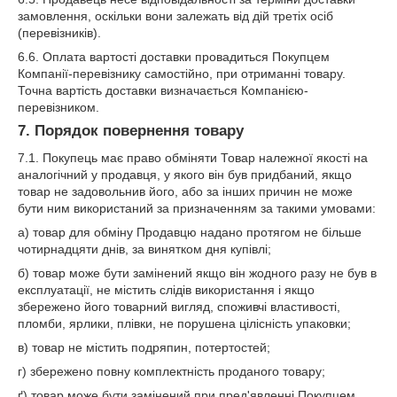
замовлення, оскільки вони залежать від дій третіх осіб
(перевізників).
6.6. Оплата вартості доставки провадиться Покупцем
Компанії-перевізнику самостійно, при отриманні товару.
Точна вартість доставки визначається Компанією-
перевізником.
7. Порядок повернення товару
7.1. Покупець має право обміняти Товар належної якості на
аналогічний у продавця, у якого він був придбаний, якщо
товар не задовольнив його, або за інших причин не може
бути ним використаний за призначенням за такими умовами:
а) товар для обміну Продавцю надано протягом не більше
чотирнадцяти днів, за винятком дня купівлі;
б) товар може бути замінений якщо він жодного разу не був в
експлуатації, не містить слідів використання і якщо
збережено його товарний вигляд, споживчі властивості,
пломби, ярлики, плівки, не порушена цілісність упаковки;
в) товар не містить подряпин, потертостей;
г) збережено повну комплектність проданого товару;
ґ) товар може бути замінений при пред'явленні Покупцем