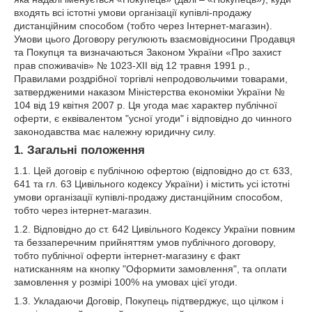
входять всі істотні умови організації купівлі-продажу
дистанційним способом (тобто через Інтернет-магазин).
Умови цього Договору регулюють взаємовідносини Продавця
та Покупця та визначаються Законом України «Про захист
прав споживачів» № 1023-XII від 12 травня 1991 р.,
Правилами роздрібної торгівлі непродовольчими товарами,
затвердженими наказом Міністерства економіки України №
104 від 19 квітня 2007 р. Ця угода має характер публічної
оферти, є еквівалентом "усної угоди" і відповідно до чинного
законодавства має належну юридичну силу.
1. Загальні положення
1.1. Цей договір є публічною офертою (відповідно до ст. 633,
641 та гл. 63 Цивільного кодексу України) і містить усі істотні
умови організації купівлі-продажу дистанційним способом,
тобто через інтернет-магазин.
1.2. Відповідно до ст. 642 Цивільного Кодексу України повним
та беззаперечним прийняттям умов публічного договору,
тобто публічної оферти інтернет-магазину є факт
натисканням на кнопку "Оформити замовлення", та оплати
замовлення у розмірі 100% на умовах цієї угоди.
1.3. Укладаючи Договір, Покупець підтверджує, що цілком і