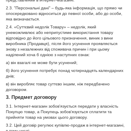
представлений в інтернет-магазині.
2.3. "Персональні дані" – будь-яка інформація, що прямо чи
опосередковано відноситься до певної особи, або до особи,
яка визначається.
2.4. «Суттєвий недолік Товару» – недолік, який
унеможливлює або неприпустиме використання товару
відповідно до його цільового призначення, виник з вини
виробника (Продавця), після його усунення проявляється
знову з незалежних від споживача причин і при цьому
наділений хоча б однією з наступних ознак:
а) він взагалі не може бути усунений;
б) його усунення потребує понад чотирнадцять календарних
днів;
в) він виробляє товар суттєво іншим, ніж передбачено
договором.
3. Предмет договору
3.1. Інтернет-магазин зобов'язується передати у власність
Покупцю товар, а Покупець зобов'язується сплатити та
прийняти товар на умовах цього договору.
3.2. Цей договір регулює купівлю-продаж в інтернет-магазині,
в тому числі: