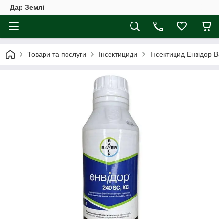
Дар Землі
Товари та послуги
Інсектициди
Інсектицид Енвідор B