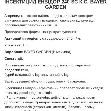
ІНСЕКТИЦИД ЕНВІДОР 240 SC К.С. BAYER
GARDEN
Акарицид контактно-системної дії з широким спектром
активності для захисту плодових і овочевих культур від
рослиноїдних павутинних кліщів.
Препаративна форма: концентрат суспензії.
Активний інгредієнт:
спіродіклофен 240 г / л.
Упаковка:
1 л.
Виробник:
BAYER GARDEN (Німеччина)
Спектр дії:
Рослиноїдні павутинні кліщі глодовий кліщ, червоний
плодовий кліщ,
бурий плодовий кліщ, павутинний кліщ.
Застосування:
яблуня, груша, огірки, баклажани.
Інсектицид Енвідор - ефективний препарат проти всіх стадій
розвитку рослінноідніх кліщів:
яйця, личинки, протонімфи, дейтонімфи, а також проти
дорослих самиць. Препарат відноситься до нового хімічного
класу кетоенолів (тетронікові кислоти). Завдяки новому