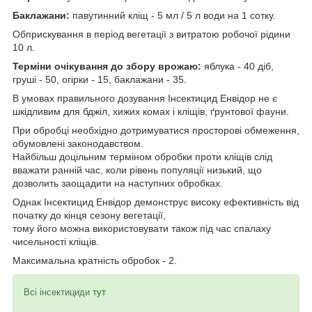
Баклажани:
павутинний кліщ - 5 мл / 5 л води на 1 сотку.
Обприскування в період вегетації з витратою робочої рідини
10 л.
Терміни очікування до збору врожаю:
яблука - 40 діб,
груші - 50, огірки - 15, баклажани - 35.
В умовах правильного дозування Інсектицид Енвідор не є
шкідливим для бджіл, хижих комах і кліщів, ґрунтової фауни.
При обробці необхідно дотримуватися просторові обмеження,
обумовлені законодавством.
Найбільш доцільним терміном обробки проти кліщів слід
вважати ранній час, коли рівень популяції низький, що
дозволить заощадити на наступних обробках.
Однак Інсектицид Енвідор демонструє високу ефективність від
початку до кінця сезону вегетації,
тому його можна використовувати також під час спалаху
чисельності кліщів.
Максимальна кратність обробок - 2.
Всі інсектициди
тут