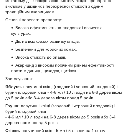
механізму дії -блокірованію синтезу ліпідів препарат не
викликає у шкідників перехресної стійкості з одним
традиційним акарицидом.
Основні переваги препарату:
Висока ефективність на плодових і овочевих
культурах.
Діє на всіх фазах розвитку кліщів.
Безпечний для корисних комах.
Висока стійкість до опадів.
Акарицид з високим побічним рівнем ефективності
проти мідяниць, цикадок, щитівок.
Застосування:
Яблуня:
павутинні кліщі (глодовий і червоний плодовий) і
бурий плодовий кліщ - 4-6 мл / 10 л води на 6-8 дерев віком
до 5 років або 3-4 дерева віком понад 5 років.
Груша:
павутинні кліщі (глодовий і червоний плодовий) і
бурий плодовий кліщ
- 4-6 мл / 10 л води на 6-8 дерев віком до 5 років або 3-4
дерева віком понад 5 років.
Огірки:
павутинний кліщ. 5 мл / 5 л води на 1 сотку.