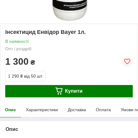
Інсектицид Енвідор Bayer 1л.
В наявності
Опт і роздріб
1 300
₴
1 290 ₴
від 50 шт.
Купити
Опис
Характеристики
Доставка
Оплата
Умови п
Опис