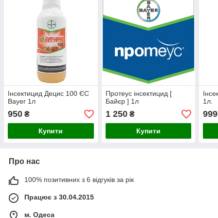
Інсектицид Децис 100 ЄС
Протеус інсектицид [
Інсе
Bayer 1л
Байєр ] 1л
1л.
950
1 250
999
₴
₴
Купити
Купити
Про нас
100% позитивних з 6 відгуків за рік
Працює з 30.04.2015
м. Одеса