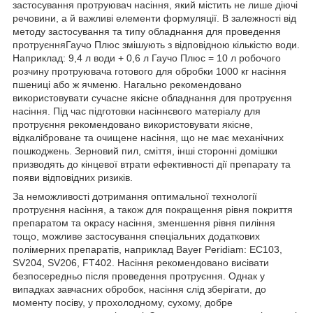
застосування протруювач насіння, який містить не лише діючі
речовини, а й важливі елементи формуляції. В залежності від
методу застосування та типу обладнання для проведення
протруєнняГаучо Плюс змішують з відповідною кількістю води.
Наприклад: 9,4 л води + 0,6 л Гаучо Плюс = 10 л робочого
розчину протруювача готового для обробки 1000 кг насіння
пшениці або ж ячменю. Нагально рекомендовано
використовувати сучасне якісне обладнання для протруєння
насіння. Під час підготовки насіннєвого матеріалу для
протруєння рекомендовано використовувати якісне,
відкаліброване та очищене насіння, що не має механічних
пошкоджень. Зерновий пил, сміття, інші сторонні домішки
призводять до кінцевої втрати ефективності дії препарату та
появи відповідних ризиків.
За неможливості дотримання оптимальної технології
протруєння насіння, а також для покращення рівня покриття
препаратом та окрасу насіння, зменшення рівня пиління
тощо, можливе застосування спеціальних додаткових
полімерних препаратів, наприклад Bayer Peridiam: EC103,
SV204, SV206, FT402. Насіння рекомендовано висівати
безпосередньо після проведення протруєння. Однак у
випадках завчасних обробок, насіння слід зберігати, до
моменту посіву, у прохолодному, сухому, добре