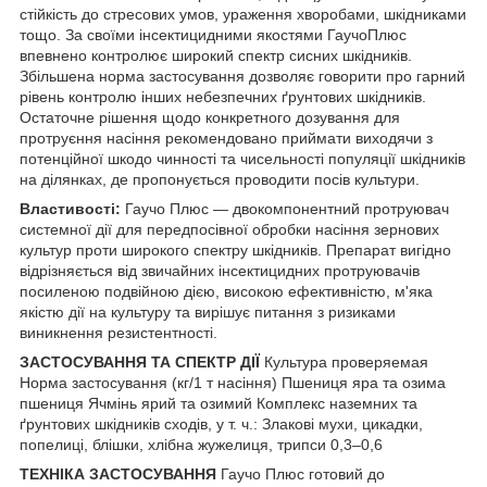
стійкість до стресових умов, ураження хворобами, шкідниками
тощо. За своїми інсектицидними якостями ГаучоПлюс
впевнено контролює широкий спектр сисних шкідників.
Збільшена норма застосування дозволяє говорити про гарний
рівень контролю інших небезпечних ґрунтових шкідників.
Остаточне рішення щодо конкретного дозування для
протруєння насіння рекомендовано приймати виходячи з
потенційної шкодо чинності та чисельності популяції шкідників
на ділянках, де пропонується проводити посів культури.
Властивості:
Гаучо Плюс — двокомпонентний протруювач
системної дії для передпосівної обробки насіння зернових
культур проти широкого спектру шкідників. Препарат вигідно
відрізняється від звичайних інсектицидних протруювачів
посиленою подвійною дією, високою ефективністю, м'яка
якістю дії на культуру та вирішує питання з ризиками
виникнення резистентності.
ЗАСТОСУВАННЯ ТА СПЕКТР ДІЇ
Культура проверяемая
Норма застосування (кг/1 т насіння) Пшениця яра та озима
пшениця Ячмінь ярий та озимий Комплекс наземних та
ґрунтових шкідників сходів, у т. ч.: Злакові мухи, цикадки,
попелиці, блішки, хлібна жужелиця, трипси 0,3–0,6
ТЕХНІКА ЗАСТОСУВАННЯ
Гаучо Плюс готовий до