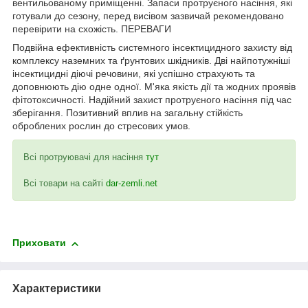
вентильованому приміщенні. Запаси протруєного насіння, які
готували до сезону, перед висівом зазвичай рекомендовано
перевірити на схожість. ПЕРЕВАГИ
Подвійна ефективність системного інсектицидного захисту від
комплексу наземних та ґрунтових шкідників. Дві найпотужніші
інсектицидні діючі речовини, які успішно страхують та
доповнюють дію одне одної. М'яка якість дії та жодних проявів
фітотоксичності. Надійний захист протруєного насіння під час
зберігання. Позитивний вплив на загальну стійкість
оброблених рослин до стресових умов.
Всі протруювачі для насіння
тут
Всі товари на сайті
dar-zemli.net
Приховати
Характеристики