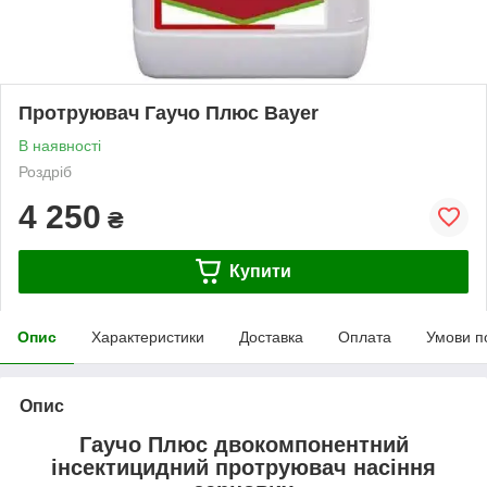
Протруювач Гаучо Плюс Bayer
В наявності
Роздріб
4 250
₴
Купити
Опис
Характеристики
Доставка
Оплата
Умови п
Опис
Гаучо Плюс двокомпонентний
інсектицидний протруювач насіння