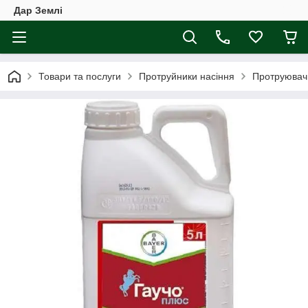
Дар Землі
Товари та послуги
Протруйники насіння
Протруювач