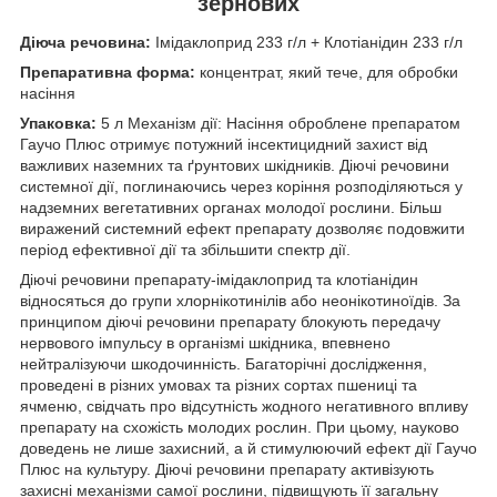
зернових
Діюча речовина:
Імідаклоприд 233 г/л + Клотіанідин 233 г/л
Препаративна форма:
концентрат, який тече, для обробки
насіння
Упаковка:
5 л Механізм дії: Насіння оброблене препаратом
Гаучо Плюс отримує потужний інсектицидний захист від
важливих наземних та ґрунтових шкідників. Діючі речовини
системної дії, поглинаючись через коріння розподіляються у
надземних вегетативних органах молодої рослини. Більш
виражений системний ефект препарату дозволяє подовжити
період ефективної дії та збільшити спектр дії.
Діючі речовини препарату-імідаклоприд та клотіанідин
відносяться до групи хлорнікотинілів або неонікотиноїдів. За
принципом діючі речовини препарату блокують передачу
нервового імпульсу в організмі шкідника, впевнено
нейтралізуючи шкодочинність. Багаторічні дослідження,
проведені в різних умовах та різних сортах пшениці та
ячменю, свідчать про відсутність жодного негативного впливу
препарату на схожість молодих рослин. При цьому, науково
доведень не лише захисний, а й стимулюючий ефект дії Гаучо
Плюс на культуру. Діючі речовини препарату активізують
захисні механізми самої рослини, підвищують її загальну