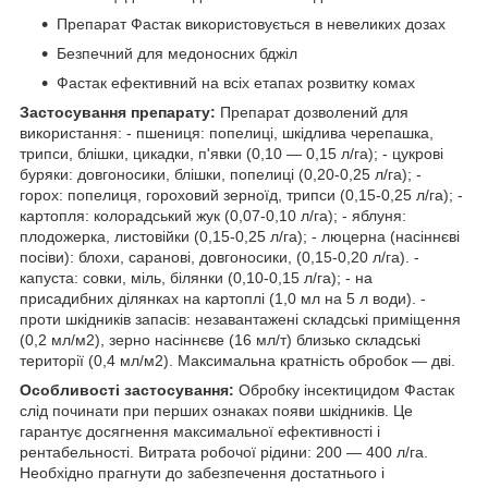
Препарат Фастак використовується в невеликих дозах
Безпечний для медоносних бджіл
Фастак ефективний на всіх етапах розвитку комах
Застосування препарату:
Препарат дозволений для
використання: - пшениця: попелиці, шкідлива черепашка,
трипси, блішки, цикадки, п'явки (0,10 ― 0,15 л/га); - цукрові
буряки: довгоносики, блішки, попелиці (0,20-0,25 л/га); -
горох: попелиця, гороховий зерноїд, трипси (0,15-0,25 л/га); -
картопля: колорадський жук (0,07-0,10 л/га); - яблуня:
плодожерка, листовійки (0,15-0,25 л/га); - люцерна (насіннєві
посіви): блохи, саранові, довгоносики, (0,15-0,20 л/га). -
капуста: совки, міль, білянки (0,10-0,15 л/га); - на
присадибних ділянках на картоплі (1,0 мл на 5 л води). -
проти шкідників запасів: незавантажені складські приміщення
(0,2 мл/м2), зерно насіннєве (16 мл/т) близько складські
території (0,4 мл/м2). Максимальна кратність обробок ― дві.
Особливості застосування:
Обробку інсектицидом Фастак
слід починати при перших ознаках появи шкідників. Це
гарантує досягнення максимальної ефективності і
рентабельності. Витрата робочої рідини: 200 ― 400 л/га.
Необхідно прагнути до забезпечення достатнього і