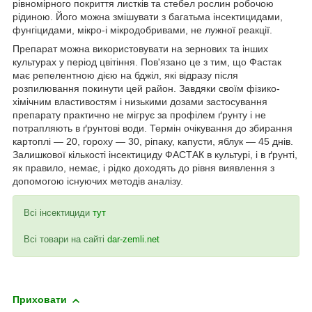
рівномірного покриття листків та стебел рослин робочою
рідиною. Його можна змішувати з багатьма інсектицидами,
фунгіцидами, мікро-і мікродобривами, не лужної реакції.
Препарат можна використовувати на зернових та інших
культурах у період цвітіння. Пов'язано це з тим, що Фастак
має репелентною дією на бджіл, які відразу після
розпилювання покинути цей район. Завдяки своїм фізико-
хімічним властивостям і низькими дозами застосування
препарату практично не мігрує за профілем ґрунту і не
потрапляють в ґрунтові води. Термін очікування до збирання
картоплі ― 20, гороху ― 30, ріпаку, капусти, яблук ― 45 днів.
Залишкової кількості інсектициду ФАСТАК в культурі, і в ґрунті,
як правило, немає, і рідко доходять до рівня виявлення з
допомогою існуючих методів аналізу.
Всі інсектициди
тут
Всі товари на сайті
dar-zemli.net
Приховати