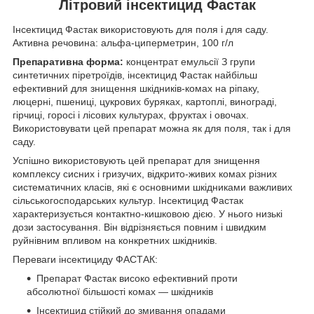
Літровий інсектицид Фастак
Інсектицид Фастак використовують для поля і для саду.
Активна речовина: альфа-циперметрин, 100 г/л
Препаративна форма:
концентрат емульсії З групи
синтетичних піретроїдів, інсектицид Фастак найбільш
ефективний для знищення шкідників-комах на ріпаку,
люцерні, пшениці, цукрових буряках, картоплі, винограді,
гірчиці, горосі і лісових культурах, фруктах і овочах.
Використовувати цей препарат можна як для поля, так і для
саду.
Успішно використовують цей препарат для знищення
комплексу сисних і гризучих, відкрито-живих комах різних
систематичних класів, які є основними шкідниками важливих
сільськогосподарських культур. Інсектицид Фастак
характеризується контактно-кишковою дією. У нього низькі
дози застосування. Він відрізняється повним і швидким
руйнівним впливом на конкретних шкідників.
Переваги інсектициду ФАСТАК:
Препарат Фастак високо ефективний проти
абсолютної більшості комах ― шкідників
Інсектицид стійкий до змивання опадами