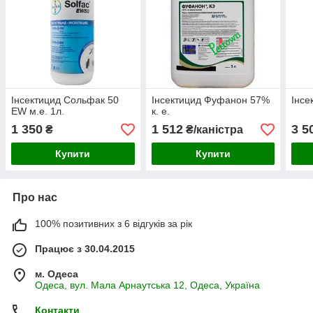
Інсектицид Сольфак 50
Інсектицид Фуфанон 57%
Інсе
EW м.е. 1л.
к. е.
1 350
1 512
3 5
₴
₴/каністра
Купити
Купити
Про нас
100% позитивних з 6 відгуків за рік
Працює з 30.04.2015
м. Одеса
Одеса, вул. Мала Арнаутська 12, Одеса, Україна
Контакти