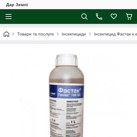
Дар Землі
Товари та послуги
Інсектициди
Інсектицид Фастак к.е