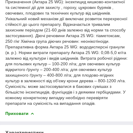
Призначення (Актара 25 WG): інсектицид кишково-контактної
та системної дії для захисту , гороху, цукрових буряків ,
овочевих, плодових та технічних культур від шкідників.
Унікальний новий механізм дії виключає розвиток перехресної
стійкості до цього препарату. Відзначається тривалим
захисним періодом (21-60 днів залежно від норми та способу
застосування). Діючі речовини Актара 25 WG: тіаметоксам,
250 г/кг Хімічна група діючих речовин: неонікотіноіди.
Препаративна форма Актара 25 WG: вододисперсні гранули
(в. р.). Норми витрати препарату Актара 25 WG: 0,08-5,0 кг/га
залежно від культури і видів шкідників. Витрата робочої рідини:
для польових культур – 100-200 л/га; для овочевих культур
відкритого ґрунту – 200-400 л/га; для овочевих культур
захищеного ґрунту – 400-800 л/га; для плодово-ягідних
культур в залежності від об'єму крони дерева – 800-1200 л/га.
Сумісність: може застосовуватися в бакових сумішах з
більшістю інсектицидів, фунгіцидів і з деякими гербіцидами. У
кожному конкретному випадку необхідно перевіряти
препарати на сумісність на випадання опадів.
Приховати
Характеристики