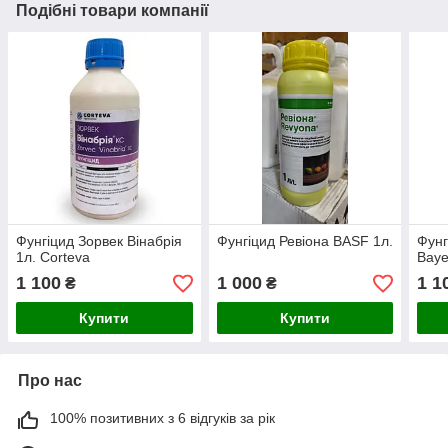
Подібні товари компанії
Фунгіцид Зорвек Вінабрія
Фунгіцид Ревіона BASF 1л.
Фунг
1л. Corteva
Baye
1 100
1 000
1 1
₴
₴
Купити
Купити
Про нас
100% позитивних з 6 відгуків за рік