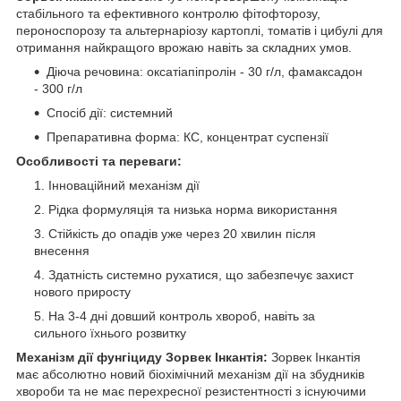
стабільного та ефективного контролю фітофторозу,
пероноспорозу та альтернаріозу картоплі, томатів і цибулі для
отримання найкращого врожаю навіть за складних умов.
Діюча речовина: оксатіапіпролін - 30 г/л, фамаксадон
- 300 г/л
Спосіб дії: системний
Препаративна форма: КС, концентрат суспензії
Особливості та переваги:
Інноваційний механізм дії
Рідка формуляція та низька норма використання
Стійкість до опадів уже через 20 хвилин після
внесення
Здатність системно рухатися, що забезпечує захист
нового приросту
На 3-4 дні довший контроль хвороб, навіть за
сильного їхнього розвитку
Механізм дії фунгіциду Зорвек Інкантія:
Зорвек Інкантія
має абсолютно новий біохімічний механізм дії на збудників
хвороби та не має перехресної резистентності з існуючими