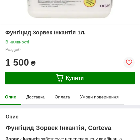
Фунгіцид Зорвек Інкантія 1л.
В наявності
Роздріб
1 500
₴
Купити
Опис
Доставка
Оплата
Умови повернення
Опис
Фунгіцид Зорвек Інкантія, Corteva
Зорвек Інкантія
забезпечує неперевершену комбінацію