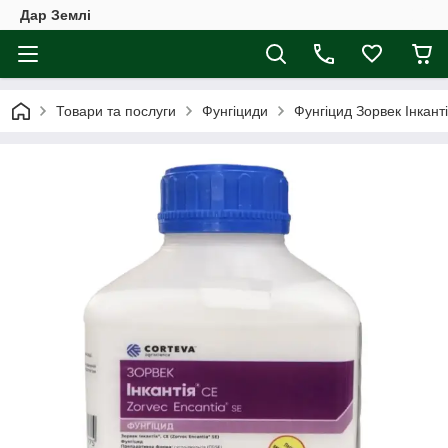
Дар Землі
Товари та послуги
Фунгіциди
Фунгіцид Зорвек Інканті