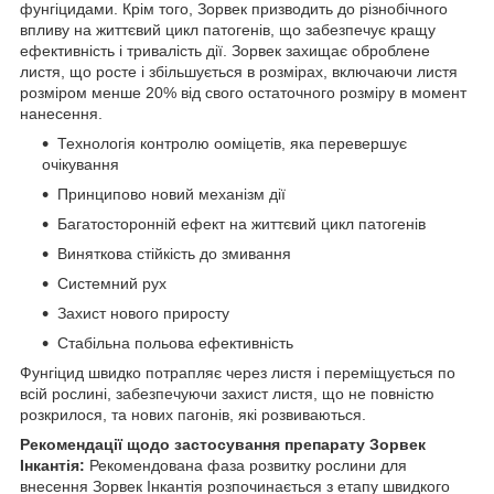
фунгіцидами. Крім того, Зорвек призводить до різнобічного
впливу на життєвий цикл патогенів, що забезпечує кращу
ефективність і тривалість дії. Зорвек захищає оброблене
листя, що росте і збільшується в розмірах, включаючи листя
розміром менше 20% від свого остаточного розміру в момент
нанесення.
Технологія контролю ооміцетів, яка перевершує
очікування
Принципово новий механізм дії
Багатосторонній ефект на життєвий цикл патогенів
Виняткова стійкість до змивання
Системний рух
Захист нового приросту
Стабільна польова ефективність
Фунгіцид швидко потрапляє через листя і переміщується по
всій рослині, забезпечуючи захист листя, що не повністю
розкрилося, та нових пагонів, які розвиваються.
Рекомендації щодо застосування препарату Зорвек
Інкантія:
Рекомендована фаза розвитку рослини для
внесення Зорвек Інкантія розпочинається з етапу швидкого