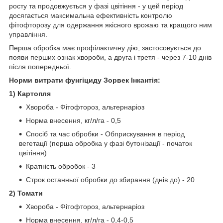
росту та продовжується у фазі цвітіння - у цей період
досягається максимальна ефективність контролю
фітофторозу для одержання якісного врожаю та кращого ним
управління.
Перша обробка має профілактичну дію, застосовується до
появи перших ознак хвороби, а друга і третя - через 7-10 днів
після попередньої.
Норми витрати фунгіциду Зорвек Інкантія:
1) Картопля
Хвороба - Фітофтороз, альтернаріоз
Норма внесення, кг/л/га - 0,5
Спосіб та час обробки - Обприскування в період
вегетації (перша обробка у фазі бутонізації - початок
цвітіння)
Кратність обробок - 3
Строк останньої обробки до збирання (днів до) - 20
2) Томати
Хвороба - Фітофтороз, альтернаріоз
Норма внесення, кг/л/га - 0,4-0,5