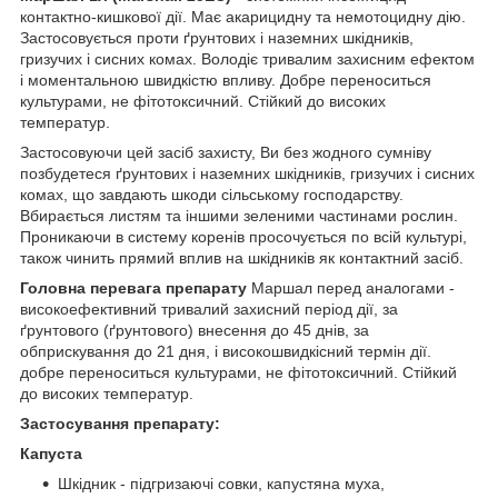
контактно-кишкової дії. Має акарицидну та немотоцидну дію.
Застосовується проти ґрунтових і наземних шкідників,
гризучих і сисних комах. Володіє тривалим захисним ефектом
і моментальною швидкістю впливу. Добре переноситься
культурами, не фітотоксичний. Стійкий до високих
температур.
Застосовуючи цей засіб захисту, Ви без жодного сумніву
позбудетеся ґрунтових і наземних шкідників, гризучих і сисних
комах, що завдають шкоди сільському господарству.
Вбирається листям та іншими зеленими частинами рослин.
Проникаючи в систему коренів просочується по всій культурі,
також чинить прямий вплив на шкідників як контактний засіб.
Головна перевага препарату
Маршал перед аналогами -
високоефективний тривалий захисний період дії, за
ґрунтового (ґрунтового) внесення до 45 днів, за
обприскування до 21 дня, і високошвидкісний термін дії.
добре переноситься культурами, не фітотоксичний. Стійкий
до високих температур.
Застосування препарату:
Капуста
Шкідник - підгризаючі совки, капустяна муха,