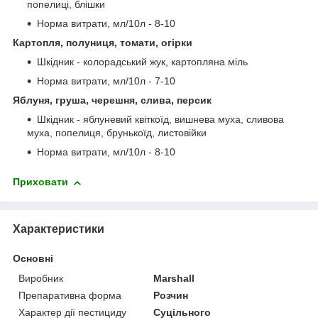
попелиці, блішки
Норма витрати, мл/10л - 8-10
Картопля, полуниця, томати, огірки
Шкідник - колорадський жук, картопляна міль
Норма витрати, мл/10л - 7-10
Яблуня, груша, черешня, слива, персик
Шкідник - яблуневий квіткоїд, вишнева муха, сливова
муха, попелиця, брунькоїд, листовійки
Норма витрати, мл/10л - 8-10
Приховати
Характеристики
Основні
Виробник
Marshall
Препаративна форма
Розчин
Характер дії пестициду
Суцільного