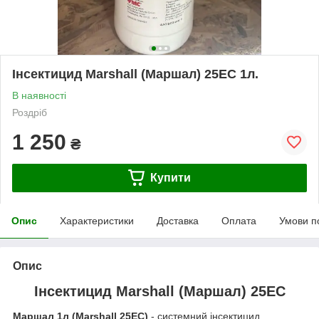
Інсектицид Marshall (Маршал) 25EC 1л.
В наявності
Роздріб
1 250
₴
Купити
Опис
Характеристики
Доставка
Оплата
Умови п
Опис
Інсектицид Marshall (Маршал) 25EC
Маршал 1л (Marshall 25EC)
- системний інсектицид