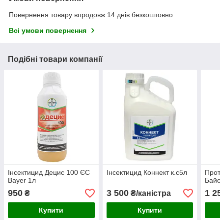
Повернення товару впродовж 14 днів безкоштовно
Всі умови повернення
Подібні товари компанії
Інсектицид Децис 100 ЄС
Інсектицид Коннект к.с5л
Прот
Bayer 1л
Байє
950
3 500
1 2
₴
₴/каністра
Купити
Купити