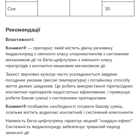
Соя
30
Рекомендації
Властивості:
Коннект
®
— препарат, який містить діючу речовину
Імідаклоприд з хімічного класу хлорникотинілів з системним
механізмом дії та Бета-цифлутрин з хімічного класу
піретроїдів з контактно-кишковим механізмом дії.
Захист зернових культур часто ускладнюється завдяки
погодним умовам (високі температури) і потайному способу
життя деяких шкідників. Це робить використання піретроїдних
контактних препаратів недостатньо ефективним, і примушує
робити бакові суміші з системними препаратами.
Коннект
®
позбавляє необхідності готувати бакову суміш,
оскільки містить водночас контактний і системний компоненти.
Наявність Бета-цифлутрину гарантує міцний "нокдаун-ефект".
Системність імідаклоприду забезпечує тривалий період
захисної дії.