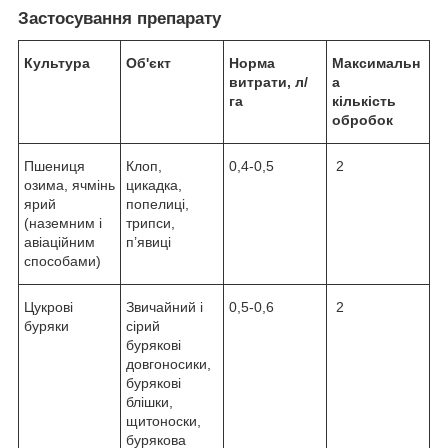
Застосування препарату
Культура
Об'єкт
Норма
Максимальн
витрати, л/
а
га
кількість
обробок
Пшениця
Клоп,
0,4-0,5
2
озима, ячмінь
цикадка,
ярий
попелиці,
(наземним і
трипси,
авіаційним
п’явиці
способами)
Цукрові
Звичайний і
0,5-0,6
2
буряки
сірий
бурякові
довгоносики,
бурякові
блішки,
щитоноски,
бурякова