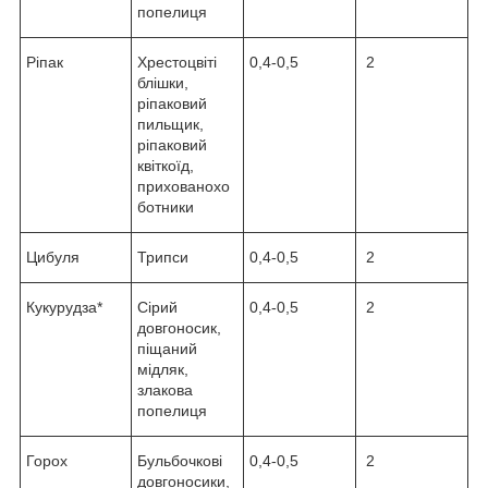
попелиця
Ріпак
Хрестоцвіті
0,4-0,5
2
блішки,
ріпаковий
пильщик,
ріпаковий
квіткоїд,
прихованохо
ботники
Цибуля
Трипси
0,4-0,5
2
Кукурудза*
Сірий
0,4-0,5
2
довгоносик,
піщаний
мідляк,
злакова
попелиця
Горох
Бульбочкові
0,4-0,5
2
довгоносики,