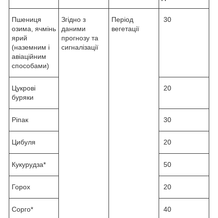
Пшениця
Згідно з
Період
30
озима, ячмінь
даними
вегетації
ярий
прогнозу та
(наземним і
сигналізації
авіаційним
способами)
Цукрові
20
буряки
Ріпак
30
Цибуля
20
Кукурудза*
50
Горох
20
Сорго*
40