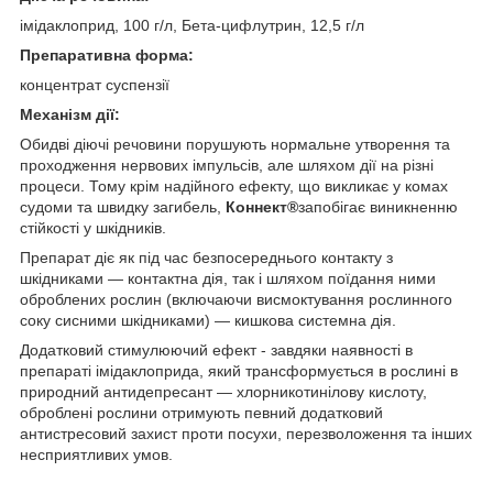
імідаклоприд, 100 г/л, Бета-цифлутрин, 12,5 г/л
Препаративна форма:
концентрат суспензії
Механізм дії:
Обидві діючі речовини порушують нормальне утворення та
проходження нервових імпульсів, але шляхом дії на різні
процеси. Тому крім надійного ефекту, що викликає у комах
судоми та швидку загибель,
Коннект
®
запобігає виникненню
стійкості у шкідників.
Препарат діє як під час безпосереднього контакту з
шкідниками — контактна дія, так і шляхом поїдання ними
оброблених рослин (включаючи висмоктування рослинного
соку сисними шкідниками) — кишкова системна дія.
Додатковий стимулюючий ефект - завдяки наявності в
препараті імідаклоприда, який трансформується в рослині в
природний антидепресант — хлорникотинілову кислоту,
оброблені рослини отримують певний додатковий
антистресовий захист проти посухи, перезволоження та інших
несприятливих умов.