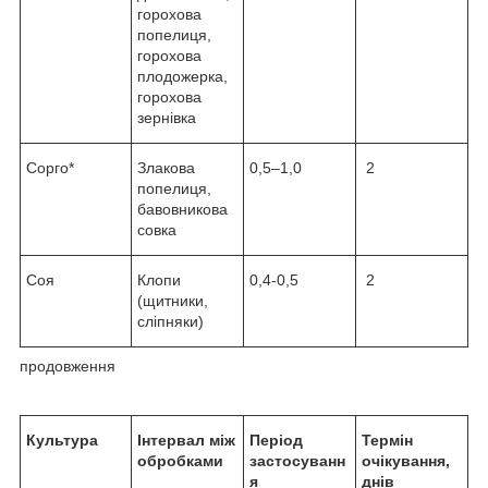
горохова
попелиця,
горохова
плодожерка,
горохова
зернівка
Сорго*
Злакова
0,5–1,0
2
попелиця,
бавовникова
совка
Соя
Клопи
0,4-0,5
2
(щитники,
сліпняки)
продовження
Культура
Інтервал між
Період
Термін
обробками
застосуванн
очікування,
я
днів