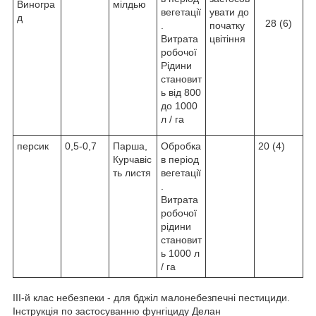
Виногра
мілдью
вегетації
увати до
д
28 (6)
.
початку
Витрата
цвітіння
робочої
Рідини
становит
ь від 800
до 1000
л / га
персик
0,5-0,7
Парша,
Обробка
20 (4)
Курчавіс
в період
ть листя
вегетації
.
Витрата
робочої
рідини
становит
ь 1000 л
/ га
ІІІ-й клас небезпеки - для бджіл малонебезпечні пестициди.
Інструкція по застосуванню фунгіциду Делан