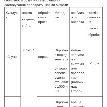
серйозності розвитку захворювання
Застосування препарату. норми витрати
Культур
норма
обробля
Метод і
особлив
термін
а
ється
час
ості
очікуван
витрати,
проти
обробки
ня
кг / га
(число
обробок
)
0,5-0,7
Обробка
Добре
в період
чергуват
яблуня
парша
вегетації
и з
28 (5)
.
системн
Витрата
ими
робочої
препара
рідини
тами
становит
(наприк
ь 1000 л
лад -
/ га
Строби)
Обробка
Краще
в період
застосов