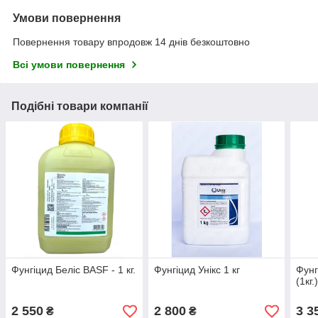
Умови повернення
Повернення товару впродовж 14 днів безкоштовно
Всі умови повернення
Подібні товари компанії
Фунгіцид Беліс BASF - 1 кг.
Фунгіцид Унікс 1 кг
Фунг
(1кг.
2 550
2 800
3 3
₴
₴