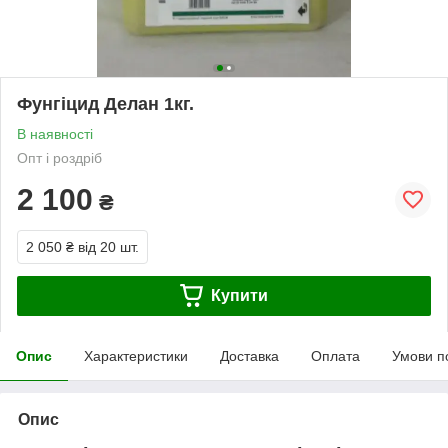
Фунгіцид Делан 1кг.
В наявності
Опт і роздріб
2 100
₴
2 050 ₴
від 20 шт.
Купити
Опис
Характеристики
Доставка
Оплата
Умови п
Опис