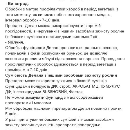
- Виноград.
Обробки з метою профілактики хвороб в період вегетації, з
того моменту, як виникає небезпека зараження мілдью,
інтервал обробок - 7-10 днів.
Препарат Делан можна використовувати в прямій
послідовності, в чергуванні з іншими засобами захисту рослин
і в бакових сумішах з пестицидами системної дії.
- Яблуня.
Обробка фунгіцидом Делан проводиться ранньою весною,
починаючи з фази розпускання бруньок, це дозволяє
захистити рослини яблуні від зараження паршею. Проведення
профілактичних обробок здійснюється в період вегетації з
проміжком в 7-10 днів.
Сумісність Делана з іншими засобами захисту рослин
Препарат може використовуватися в баковій суміші з
фунгіцидами полірують ДФ, строб, АКРОБАТ МЦ, КУМУЛУС
ДФ, інсектицидами БІ-58НОВИЙ, Фастак.
Не можна змішувати фунгіцид з маслосодержащей
препаратами і маслами.
Між обробкою маслами і препаратом Делан повинно пройти
5 днів.
У разі приготування бакових сумішей з іншими засобами
захисту рослин сумісність препаратів попередньо