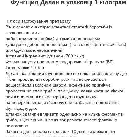
Фунгіцид Делан в упаковці 1 кілограм
Плюси застосування препарату
Він є основою антирезистентної стратегії боротьби із
захворюваннями
добре прилипає, стійкий до змивання опадами
культурою добре переноситься (не володіє фітотоксичність)
для бджіл малонебезпечний
Активний інгредієнт: дітіанон (700 г / кг)
Форма випуску препарату: водорозчинні гранули (ВГ)
Тара: мішки 4 х 5 кг
Делан - контактний фунгіцид, що володіє профілактичну дію.
Після проведення обробки рослина покривається
дощестійким захисним шаром, ефективно пригнічує
проростання спор грибів, при цьому, деяка частина діючої
речовини становить резервні депо фунгіциду
на поверхні листа, забезпечуючи стабільне і непорушне
фунгіцидну дію.
Дітіанон здатний впливати одночасно на кілька ферментів
гриба, з цієї причини розвиток резистентності фактично
неможливо.
Захисна дія препарату триває 7-10 днів, і залежить від