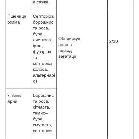
а сажка
Пшениця
Септоріоз,
озима
борошнис
та роса,
бура
Обприскув
листкова
2/30
ання в
іржа,
період
фузаріоз
вегетації
та
септоріоз
колоса,
альтернарі
оз
Ячмінь
Борошнис
ярий
та роса,
сітчаста,
темно–
бура,
смугаста,
септоріоз