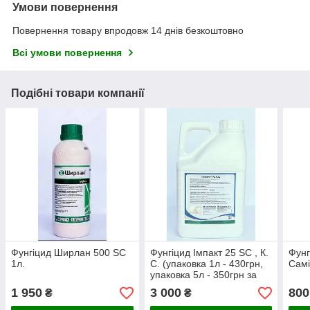
Умови повернення
Повернення товару впродовж 14 днів безкоштовно
Всі умови повернення
Подібні товари компанії
Фунгіцид Ширлан 500 SC
Фунгіцид Імпакт 25 SC , К.
Фунг
1л.
С. (упаковка 1л - 430грн,
Самі
упаковка 5л - 350грн за
1л)
1 950
3 000
800
₴
₴