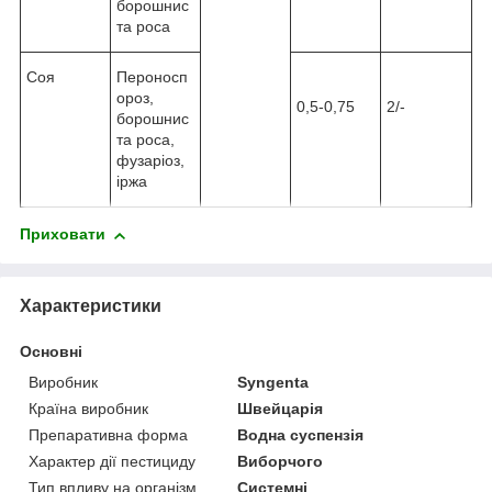
борошнис
та роса
Соя
Пероносп
ороз,
0,5-0,75
2/-
борошнис
та роса,
фузаріоз,
іржа
Приховати
Характеристики
Основні
Виробник
Syngenta
Країна виробник
Швейцарія
Препаративна форма
Водна суспензія
Характер дії пестициду
Виборчого
Тип впливу на організм
Системні