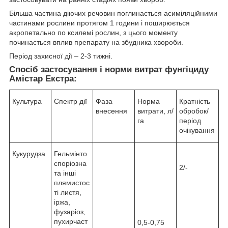
Більша частина діючих речовин поглинається асиміляційними
частинами рослини протягом 1 години і поширюється
акропетально по ксилемі рослин, з цього моменту
починається вплив препарату на збудника хвороби.
Період захисної дії – 2-3 тижні.
Спосіб застосування і норми витрат фунгіциду
Амістар Екстра:
Культура
Спектр дії
Фаза
Норма
Кратність
внесення
витрати, л/
обробок/
га
період
очікування
Кукурудза
Гельмінто
споріозна
2/-
та інші
плямистос
ті листя,
іржа,
фузаріоз,
пухирчаст
0,5-0,75