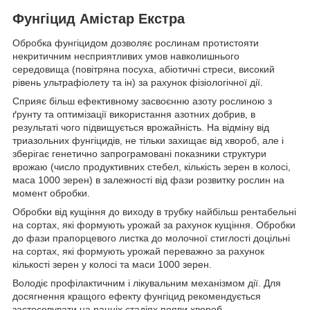
Фунгіцид Амістар Екстра
Обробка фунгіцидом дозволяє рослинам протистояти
некритичним несприятливих умов навколишнього
середовища (повітряна посуха, абіотичні стреси, високий
рівень ультрафіолету та ін) за рахунок фізіологічної дії.
Сприяє більш ефективному засвоєнню азоту рослиною з
ґрунту та оптимізації використання азотних добрив, в
результаті чого підвищується врожайність. На відміну від
триазольних фунгіцидів, не тільки захищає від хвороб, але і
зберігає генетично запрограмовані показники структури
врожаю (число продуктивних стебел, кількість зерен в колосі,
маса 1000 зерен) в залежності від фази розвитку рослин на
момент обробки.
Обробки від кущіння до виходу в трубку найбільш рентабельні
на сортах, які формують урожай за рахунок кущіння. Обробки
до фази прапорцевого листка до молочної стиглості доцільні
на сортах, які формують урожай переважно за рахунок
кількості зерен у колосі та маси 1000 зерен.
Володіє профілактичним і лікувальним механізмом дії. Для
досягнення кращого ефекту фунгіцид рекомендується
застосовувати на ранніх стадіях появи хвороб.