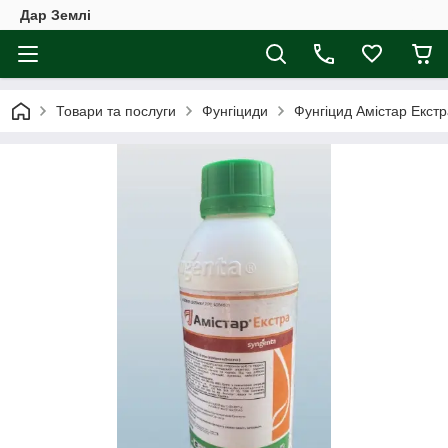
Дар Землі
Товари та послуги
Фунгіциди
Фунгіцид Амістар Екстр