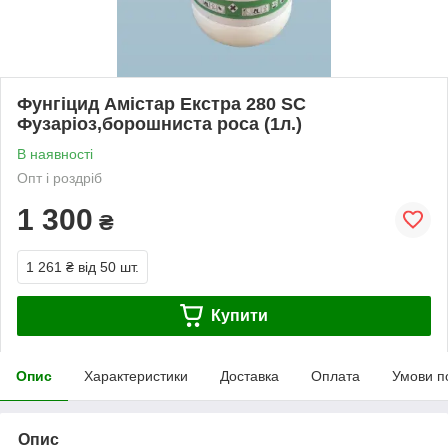
Фунгіцид Амістар Екстра 280 SC
Фузаріоз,борошниста роса (1л.)
В наявності
Опт і роздріб
1 300
₴
1 261 ₴
від 50 шт.
Купити
Опис
Характеристики
Доставка
Оплата
Умови п
Опис