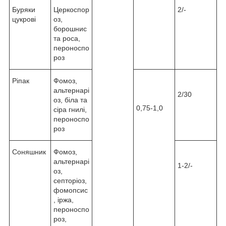
Буряки
Церкоспор
2/-
цукрові
оз,
борошнис
та роса,
пероноспо
роз
Ріпак
Фомоз,
альтернарі
2/30
оз, біла та
0,75-1,0
сіра гнилі,
пероноспо
роз
Соняшник
Фомоз,
альтернарі
1-2/-
оз,
септоріоз,
фомопсис
, іржа,
пероноспо
роз,