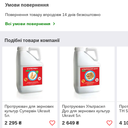
Умови повернення
Повернення товару впродовж 14 днів безкоштовно
Всі умови повернення
Подібні товари компанії
Протруювач для зернових
Протруювач Ультрасил
Прот
культур Супервін Ukravit
Дуо для зернових культур
ТН 5
5л.
Ukravit 5л.
2 295
2 649
4 1
₴
₴