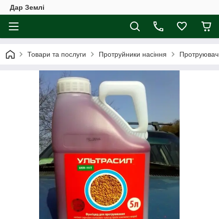
Дар Землі
Товари та послуги
Протруйники насіння
Протруювач 