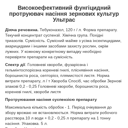
Високоефективний фунгіцидний
протруювач насіння зернових культур
Ультрас
Діюча речовина.
Тебуконазол, 120 г / л. Форма препарату.
Текучий концентрат суспензії. Хімічна група. Похідні
триазолів. Сумісність. Сумісний майже з усіма інсектицидами,
акарицидами і іншими засобами захисту рослин, окрім
лужних. У кожному конкретному випадку необхідно
перевіряти препарати на сумісність.
Спектр дії
. Головневі хвороби, фузаріозна і
гельмінтоспоріозна кореневі гнилі, пліснявіння насіння,
борошниста роса, септоріоз, плямистості листя. Норма
витрати препарату, л / т Хвороба Спосіб, час обробки Зернові
злакові 0,2 - 0,25 Головневі хвороби, борошниста роса,
кореневі гнилі, хвороби листя
Протруювання насіння суспензією препарату
Максимальна кількість обробок - 1. Період очікування до
збору врожаю не встановлюється. Норма витрати робочого
расствора.10 л води + 0,2 - 0,25 л препарату на 1 тонну
насіння. Упаковка. 5 л.