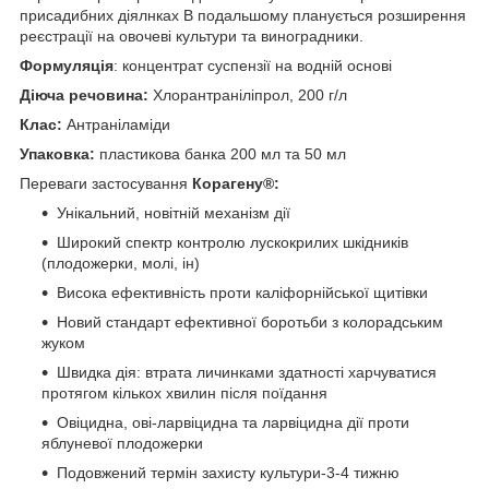
присадибних діялнках В подальшому планується розширення
реєстрації на овочеві культури та виноградники.
Формуляція
: концентрат суспензії на водній основі
Діюча речовина:
Хлорантраніліпрол, 200 г/л
Клас:
Антраніламіди
Упаковка:
пластикова банка 200 мл та 50 мл
Переваги застосування
Корагену®:
Унікальний, новітній механізм дії
Широкий спектр контролю лускокрилих шкідників
(плодожерки, молі, ін)
Висока ефективність проти каліфорнійської щитівки
Новий стандарт ефективної боротьби з колорадським
жуком
Швидка дія: втрата личинками здатності харчуватися
протягом кількох хвилин після поїдання
Овіцидна, ові-ларвіцидна та ларвіцидна дії проти
яблуневої плодожерки
Подовжений термін захисту культури-3-4 тижню