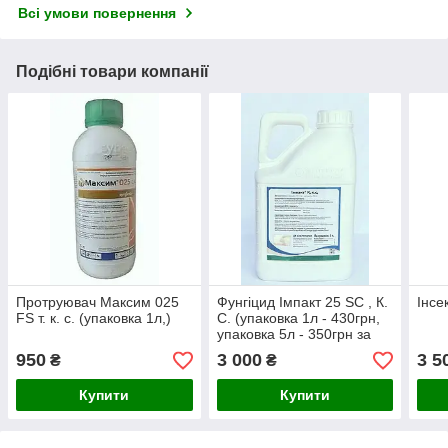
Всі умови повернення
Подібні товари компанії
Протруювач Максим 025
Фунгіцид Імпакт 25 SC , К.
Інсе
FS т. к. с. (упаковка 1л,)
С. (упаковка 1л - 430грн,
упаковка 5л - 350грн за
1л)
950
3 000
3 5
₴
₴
Купити
Купити