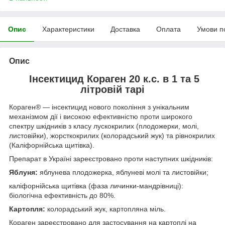
Опис
Характеристики
Доставка
Оплата
Умови п
Опис
Інсектицид Кораген 20 к.с. в 1 та 5
літровій тарі
Кораген® ― інсектицид нового покоління з унікальним
механізмом дії і високою ефективністю проти широкого
спектру шкідників з класу лускокрилих (плодожерки, молі,
листовійки), жорсткокрилих (колорадський жук) та рівнокрилих
(Каліфорнійська щитівка).
Препарат в Україні зареєстровано проти наступних шкідників:
Яблуня:
яблунева плодожерка, яблуневі молі та листовійки;
каліфорнійська щитівка (фаза личинки-мандрівниці):
біологічна ефективність до 80%.
Картопля:
колорадський жук, картопляна міль.
Кораген зареєстровано для застосування на картоплі на