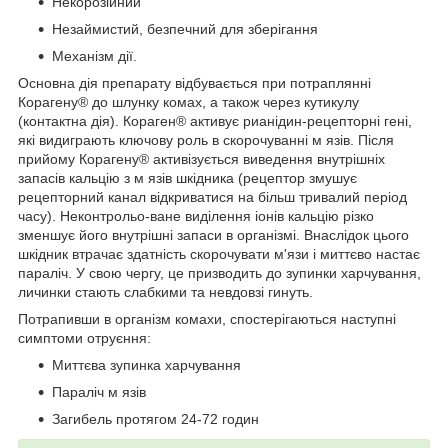
Некорозійний
Незаймистий, безпечний для зберігання
Механізм дії.
Основна дія препарату відбувається при потраплянні
Корагену® до шлунку комах, а також через кутикулу
(контактна дія). Кораген® активує рианідин-рецепторні гені,
які видиграють ключову роль в скорочуванні м язів. Після
прийому Корагену® активізується виведення внутрішніх
запасів кальцію з м язів шкідника (рецептор змушує
рецепторний канал відкриватися на більш тривалий період
часу). Неконтрольо-ване виділення іонів кальцію різко
зменшує його внутрішні запаси в організмі. Внаслідок цього
шкідник втрачає здатність скорочувати м'язи і миттєво настає
параліч. У свою чергу, це призводить до зупинки харчування,
личинки стають слабкими та невдовзі гинуть.
Потрапивши в організм комахи, спостерігаються наступні
симптоми отруєння:
Миттєва зупинка харчування
Параліч м язів
Загибель протягом 24-72 годин