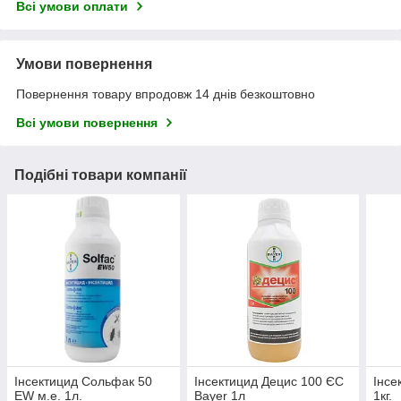
Всі умови оплати
Умови повернення
Повернення товару впродовж 14 днів безкоштовно
Всі умови повернення
Подібні товари компанії
Інсектицид Сольфак 50
Інсектицид Децис 100 ЄС
Інсе
EW м.е. 1л.
Bayer 1л
1кг.