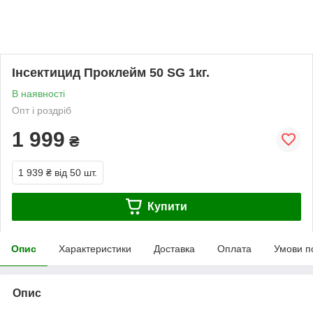
Інсектицид Проклейм 50 SG 1кг.
В наявності
Опт і роздріб
1 999
₴
1 939 ₴
від 50 шт.
Купити
Опис
Характеристики
Доставка
Оплата
Умови п
Опис