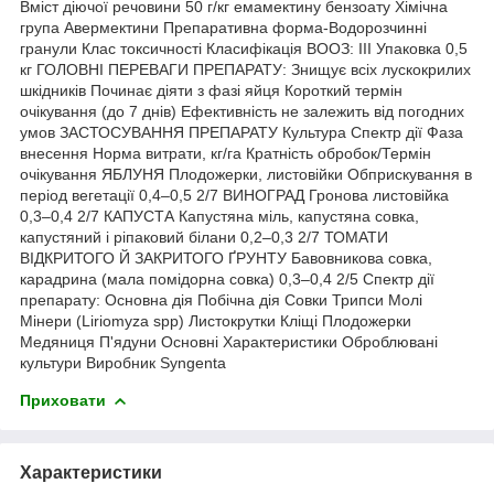
Вміст діючої речовини 50 г/кг емамектину бензоату Хімічна
група Авермектини Препаративна форма-Водорозчинні
гранули Клас токсичності Класифікація ВООЗ: III Упаковка 0,5
кг ГОЛОВНІ ПЕРЕВАГИ ПРЕПАРАТУ: Знищує всіх лускокрилих
шкідників Починає діяти з фазі яйця Короткий термін
очікування (до 7 днів) Ефективність не залежить від погодних
умов ЗАСТОСУВАННЯ ПРЕПАРАТУ Культура Спектр дії Фаза
внесення Норма витрати, кг/га Кратність обробок/Термін
очікування ЯБЛУНЯ Плодожерки, листовійки Обприскування в
період вегетації 0,4–0,5 2/7 ВИНОГРАД Гронова листовійка
0,3–0,4 2/7 КАПУСТА Капустяна міль, капустяна совка,
капустяний і ріпаковий білани 0,2–0,3 2/7 ТОМАТИ
ВІДКРИТОГО Й ЗАКРИТОГО ҐРУНТУ Бавовникова совка,
карадрина (мала помідорна совка) 0,3–0,4 2/5 Спектр дії
препарату: Основна дія Побічна дія Совки Трипси Молі
Мінери (Liriomyza spp) Листокрутки Кліщі Плодожерки
Медяниця П'ядуни Основні Характеристики Оброблювані
культури Виробник Syngenta
Приховати
Характеристики