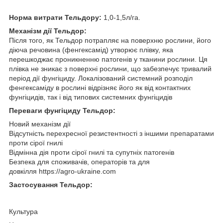
Норма витрати Тельдору:
1,0-1,5л/га.
Механізм дії Тельдор:
Після того, як Тельдор потрапляє на поверхню рослини, його
діюча речовина (фенгексамід) утворює плівку, яка
перешкоджає проникненню патогенів у тканини рослини. Ця
плівка не зникає з поверхні рослини, що забезпечує тривалий
період дії фунгіциду. Локалізований системний розподіл
фенгексаміду в рослині відрізняє його як від контактних
фунгіцидів, так і від типових системних фунгіцидів
Переваги фунгіциду Тельдор:
Новий механізм дії
Відсутність перехресної резистентності з іншими препаратами
проти сірої гнилі
Відмінна дія проти сірої гнилі та супутніх патогенів
Безпека для споживачів, операторів та для
довкілля https://agro-ukraine.com
Застосування Тельдор:
Культура