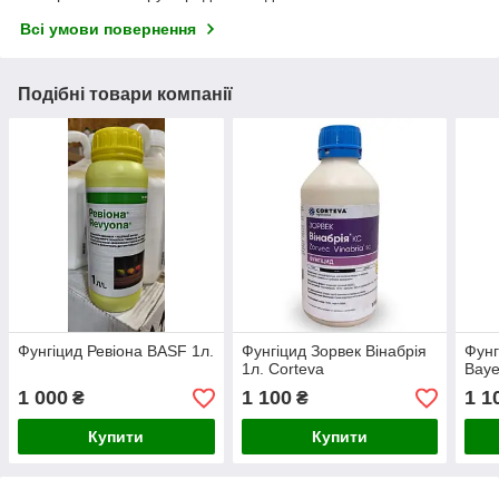
Всі умови повернення
Подібні товари компанії
Фунгіцид Ревіона BASF 1л.
Фунгіцид Зорвек Вінабрія
Фунг
1л. Corteva
Baye
1 000
1 100
1 1
₴
₴
Купити
Купити