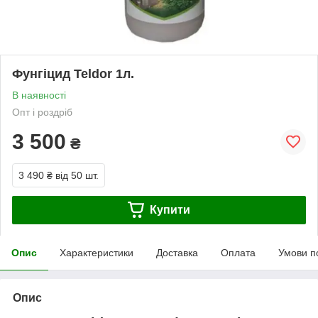
Фунгіцид Teldor 1л.
В наявності
Опт і роздріб
3 500
₴
3 490 ₴
від 50 шт.
Купити
Опис
Характеристики
Доставка
Оплата
Умови п
Опис