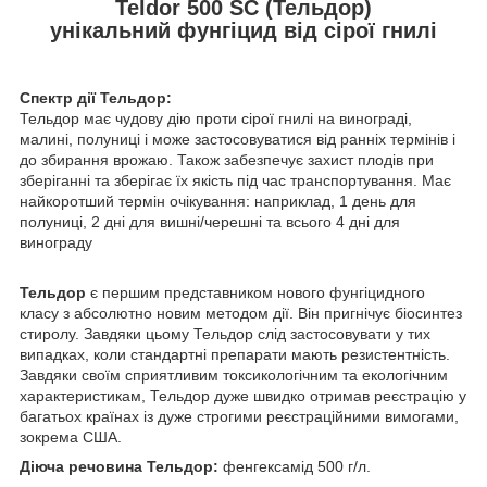
Teldor 500 SC (Тельдор)
унікальний фунгіцид від сірої гнилі
Спектр дії Тельдор:
Тельдор має чудову дію проти сірої гнилі на винограді,
малині, полуниці і може застосовуватися від ранніх термінів і
до збирання врожаю. Також забезпечує захист плодів при
зберіганні та зберігає їх якість під час транспортування. Має
найкоротший термін очікування: наприклад, 1 день для
полуниці, 2 дні для вишні/черешні та всього 4 дні для
винограду
Тельдор
є першим представником нового фунгіцидного
класу з абсолютно новим методом дії. Він пригнічує біосинтез
стиролу. Завдяки цьому Тельдор слід застосовувати у тих
випадках, коли стандартні препарати мають резистентність.
Завдяки своїм сприятливим токсикологічним та екологічним
характеристикам, Тельдор дуже швидко отримав реєстрацію у
багатьох країнах із дуже строгими реєстраційними вимогами,
зокрема США.
Діюча речовина Тельдор:
фенгексамід 500 г/л.