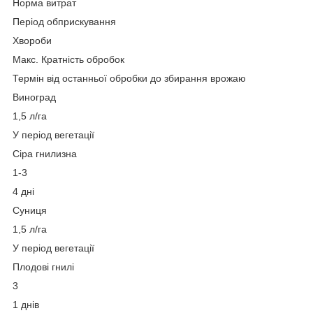
Норма витрат
Період обприскування
Хвороби
Макс. Кратність обробок
Термін від останньої обробки до збирання врожаю
Виноград
1,5 л/га
У період вегетації
Сіра гнилизна
1-3
4 дні
Суниця
1,5 л/га
У період вегетації
Плодові гнилі
3
1 днів