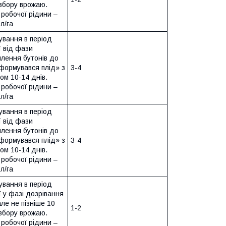
 збору врожаю.
робочої рідини –
л/га
ування в період
ї від фази
млення бутонів до
формувався плід» з
3-4
ом 10-14 днів.
робочої рідини –
л/га
ування в період
ї від фази
млення бутонів до
формувався плід» з
3-4
ом 10-14 днів.
робочої рідини –
л/га
ування в період
ї у фазі дозрівання
але не пізніше 10
1-2
 збору врожаю.
робочої рідини –