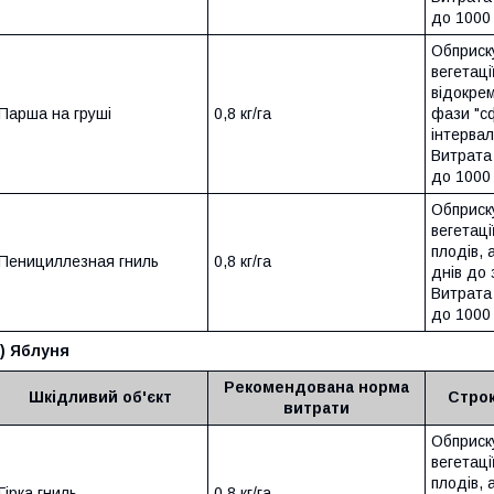
до 1000 
Обприск
вегетаці
відокре
Парша на груші
0,8 кг/га
фази "с
інтервал
Витрата 
до 1000 
Обприск
вегетаці
плодів, 
Пенициллезная гниль
0,8 кг/га
днів до
Витрата 
до 1000 
) Яблуня
Рекомендована норма
Шкідливий об'єкт
Строк
витрати
Обприск
вегетаці
плодів, 
Гірка гниль
0,8 кг/га