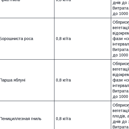
днів до
Витрата 
до 1000 
Обприск
вегетаці
відокре
Борошниста роса
0,8 кг/га
фази «с
інтервал
Витрата 
до 1000 
Обприск
вегетаці
відокре
Парша яблуні
0,8 кг/га
фази «с
інтервал
Витрата 
до 1000 
Обприск
вегетаці
плодів, 
Пенициллезная гниль
0,8 кг/га
днів до
Витрата 