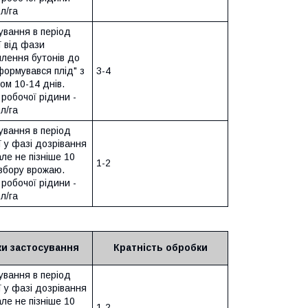
л/га
ування в період
ї від фази
млення бутонів до
формувався плід" з
3-4
ом 10-14 днів.
робочої рідини -
л/га
ування в період
ї у фазі дозрівання
але не пізніше 10
1-2
 збору врожаю.
робочої рідини -
л/га
и застосування
Кратність обробки
ування в період
ї у фазі дозрівання
але не пізніше 10
1-2