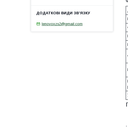
Ф
Ienovoxzs2@gmail.com
-