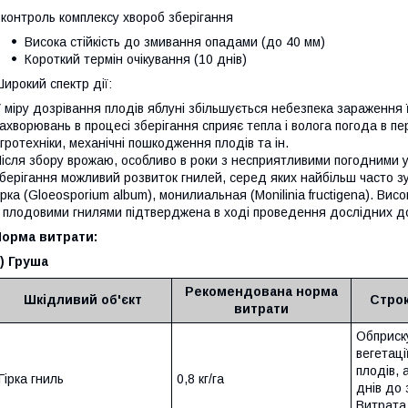
 контроль комплексу хвороб зберігання
Висока стійкість до змивання опадами (до 40 мм)
Короткий термін очікування (10 днів)
ирокий спектр дії:
 міру дозрівання плодів яблуні збільшується небезпека зараження
ахворювань в процесі зберігання сприяє тепла і волога погода в п
гротехніки, механічні пошкодження плодів та ін.
ісля збору врожаю, особливо в роки з несприятливими погодними у
берігання можливий розвиток гнилей, серед яких найбільш часто зу
ірка (Glоeosporium album), монилиальная (Monilinia fructigena). Ви
 плодовими гнилями підтверджена в ході проведення дослідних до
Норма витрати:
) Груша
Рекомендована норма
Шкідливий об'єкт
Строк
витрати
Обприск
вегетаці
плодів, 
Гірка гниль
0,8 кг/га
днів до
Витрата 