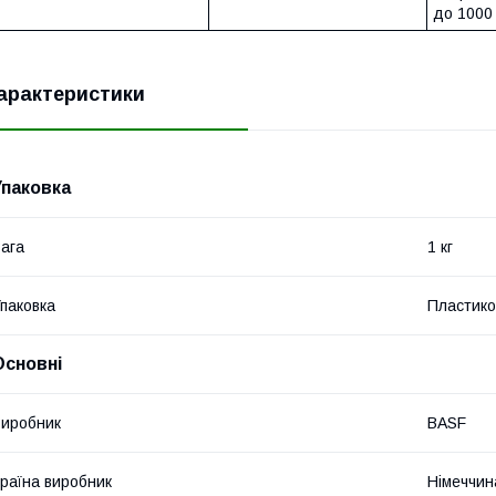
до 1000 
арактеристики
Упаковка
ага
1 кг
паковка
Пластико
Основні
иробник
BASF
раїна виробник
Німеччин