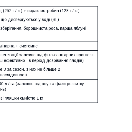
 (252 г / кг) + пираклостробин (128 г / кг)
 що диспергуються у воді (ВГ)
зберігання, борошниста роса, парша яблуні
мінарна + системне
 вегетації залежно від фіто-санітарних прогнозів
ш ефективно - в період дозрівання плодів)
е 3 за сезон, з них не більше 2
 послідовності
00 л / га (залежно від віку та фази розвитку
нь)
ві пляшки ємністю 1 кг