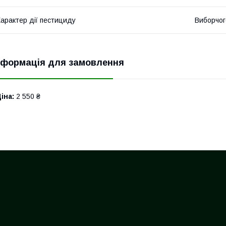
арактер дії пестициду
Виборчог
нформація для замовлення
іна:
2 550 ₴