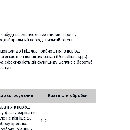
 їх збудниками плодових гнилей. Прояву
ередзбиральний період, низький рівень
мовами до і під час прибирання, в період
стрічаються пенициллезная (Penicillium spp.),
сока ефективність дії фунгіциду Беллис в боротьбі
слідів.
и застосування
Кратність обробки
ування в період
ї у фазі дозрівання
але не пізніше 10
1-2
 збору врожаю.
робочої рідини -