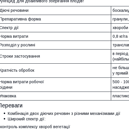
унгіцид для дбайливого зберігання плодів!
Діючі речовини
боскалид
Препаративна форма
гранули,
Спектр дії
хвороби 
Норма витрати
0,8 кг/га
Розподіл у рослині
трансла
в період
Строки застосування
(найбіль
не більш
Кратність обробок
у прямій
Норма витрати робочої
500 - 10
рідини
насадже
Упаковка
пластико
Переваги
Комбінація двох діючих речовин з різними механізмами дії
Широкий спектр дії:
 контроль комплексу хвороб вегетації