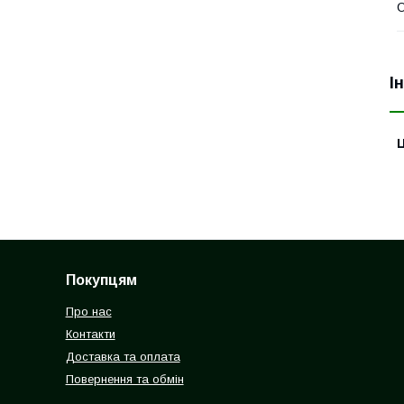
О
І
Ц
Покупцям
Про нас
Контакти
Доставка та оплата
Повернення та обмін