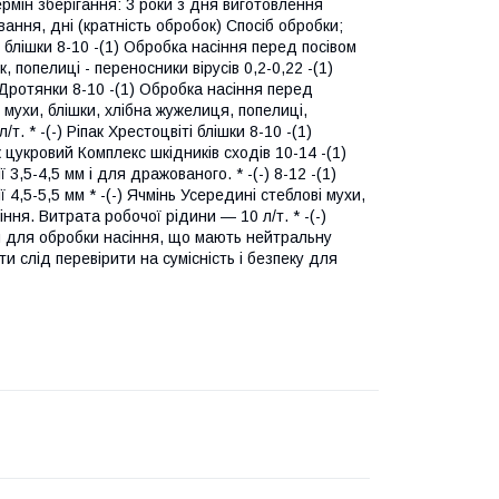
Термін зберігання: 3 роки з дня виготовлення
вання, дні (кратність обробок) Спосіб обробки;
і блішки 8-10 -(1) Обробка насіння перед посівом
, попелиці - переносники вірусів 0,2-0,22 -(1)
 Дротянки 8-10 -(1) Обробка насіння перед
 мухи, блішки, хлібна жужелиця, попелиці,
. * -(-) Ріпак Хрестоцвіті блішки 8-10 -(1)
к цукровий Комплекс шкідників сходів 10-14 -(1)
3,5-4,5 мм і для дражованого. * -(-) 8-12 -(1)
4,5-5,5 мм * -(-) Ячмінь Усередині стеблові мухи,
ння. Витрата робочої рідини ― 10 л/т. * -(-)
и для обробки насіння, що мають нейтральну
 слід перевірити на сумісність і безпеку для