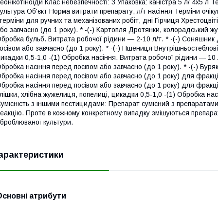
еонікотіноіди Клас небезпечності: 3 Упаковка: каністра 5 л/ 4x5 л 
ультура Об'єкт Норма витрати препарату, л/т насіння Терміни очіку
терміни для ручних та механізованих робіт, дні Гірчиця Хрестоцвіт
бо завчасно (до 1 року). * -(-) Картопля Дротянки, колорадський жук
бробка бульб. Витрата робочої рідини ― 2-10 л/т. * -(-) Соняшник
осівом або завчасно (до 1 року). * -(-) Пшениця Внутрішньостеблові
икадки 0,5-1,0 -(1) Обробка насіння. Витрата робочої рідини ― 10 л/т
бробка насіння перед посівом або завчасно (до 1 року). * -(-) Буря
бробка насіння перед посівом або завчасно (до 1 року) для фракції 
бробка насіння перед посівом або завчасно (до 1 року) для фракції 
лішки, хлібна жужелиця, попелиці, цикадки 0,5-1,0 -(1) Обробка насі
умісність з іншими пестицидами: Препарат сумісний з препаратам
еакцію. Проте в кожному конкретному випадку змішуються препарати
броблюваної культури.
арактеристики
Основні атрибути