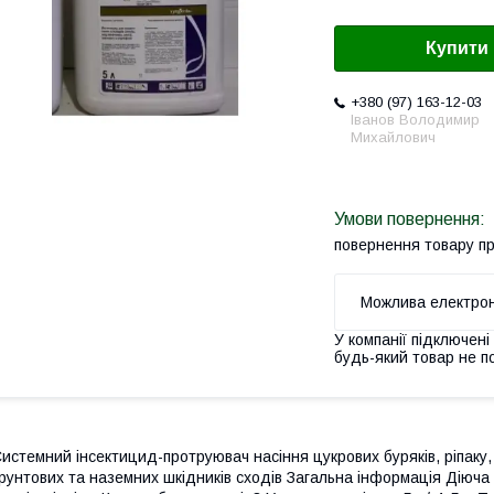
Купити
+380 (97) 163-12-03
Іванов Володимир
Михайлович
повернення товару п
У компанії підключені
будь-який товар не п
истемний інсектицид-протруювач насіння цукрових буряків, ріпаку, 
рунтових та наземних шкідників сходів Загальна інформація Діюча р