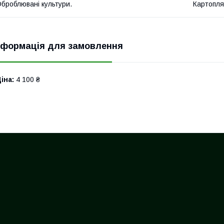
броблювані культури.
Картопля
нформація для замовлення
іна:
4 100 ₴