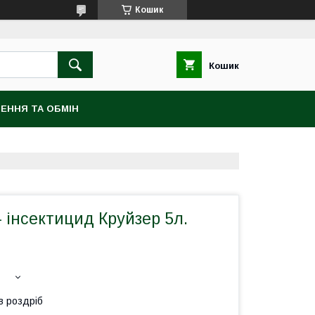
Кошик
Кошик
ЕННЯ ТА ОБМІН
 інсектицид Круйзер 5л.
в роздріб