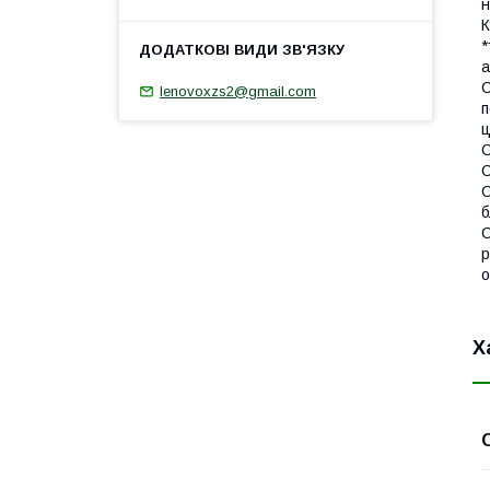
н
К
*
а
О
Ienovoxzs2@gmail.com
п
ц
О
О
О
б
С
р
о
Х