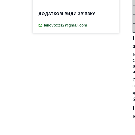
Ienovoxzs2@gmail.com
І
с
а
я
О
п
В
б
І