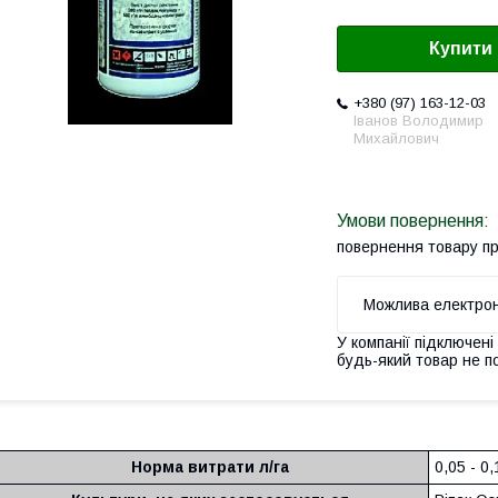
Купити
+380 (97) 163-12-03
Іванов Володимир
Михайлович
повернення товару п
У компанії підключені
будь-який товар не п
Норма витрати л/га
0,05 - 0,