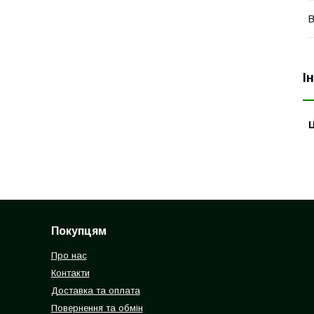
В
І
Ц
Покупцям
Про нас
Контакти
Доставка та оплата
Повернення та обмін