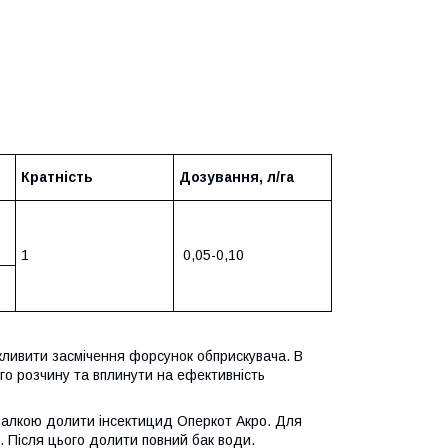
Кратність
Дозування, л/га
1
0,05-0,10
жливити засмічення форсунок обприскувача. В
го розчину та вплинути на ефективність
шалкою долити інсектицид Оперкот Акро. Для
 Після цього долити повний бак води.