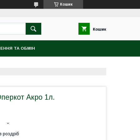
Кошик
Кошик
ЕННЯ ТА ОБМІН
перкот Акро 1л.
в роздріб