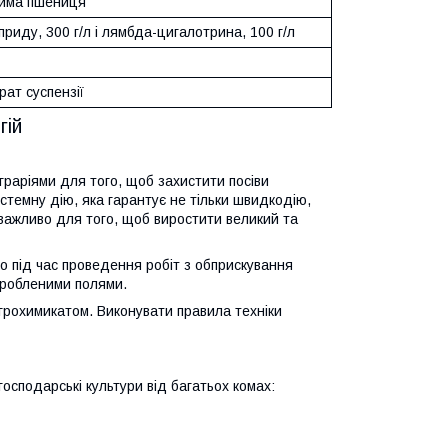
зима пшениця
приду, 300 г/л і лямбда-цигалотрина, 100 г/л
ат суспензії
гій
граріями для того, щоб захистити посіви
истемну дію, яка гарантує не тільки швидкодію,
 важливо для того, щоб виростити великий та
о під час проведення робіт з обприскування
обробленими полями.
агрохимикатом. Виконувати правила техніки
осподарські культури від багатьох комах: