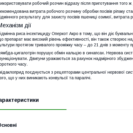
икористовувати робочий розчин відразу після приготування того ж
екомендована витрата робочого розчину обробки посівів ріпаку ста
ідмінного результату для захисту посівів пшениці озимої, витрата р
Механізм дії
ідмінна риса інсектициду Оперкот Акро в тому, що він діє буквальн
о препарат має високий рівень ефективності, він також створює на
ультури протягом тривалого проміжку часу – до 21 днів з моменту п
ямбда-цигалотрін порушує обмін кальцію в синапсах. Нервова сис
ункціонувати. Двигуни уражаються за рахунок надмірного збуджен
ороткого часу.
мідаклоприд поєднується з рецепторами центральної нервової сис
ого, що у них виникають конвульсії та паралічі.
арактеристики
Основні