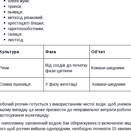
хлібні жуки;
трипси;
пьявіци;
квіткоїд ріпаковий;
хрестоцвіті блішки;
скритнохоботники;
галиця;
листоїд.
Культура
Фаза
Об'єкт
Від сходів до початку
Ріпак
Комахи-шкідники
фази цвітіння
Озима пшениця
У фазу вегетації
Комахи-шкідники
обочий розчин готується з використанням чистої води, щоб унемо
ншому випадку це може призвести до неправильної витрати робочо
астосування інсектициду.
 наполовину заповнений водою бак обприскувача із включеною мі
ого щоб розчин вийшов однорідним, необхідно почекати 15 хвилин.