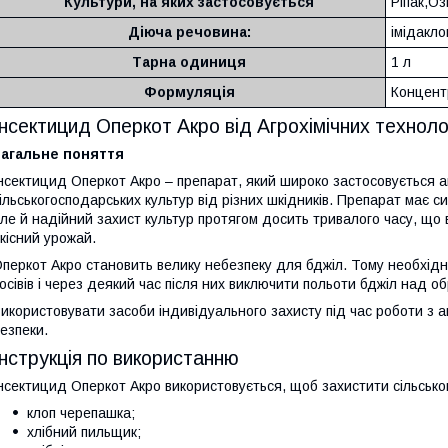
Культури, на яких застосовується
Ріпак,О
Діюча речовина:
імідакло
Тарна одиниця
1 л
Формуляція
Концентр
Інсектицид Оперкот Акро від Агрохімічних техноло
Загальне поняття
нсектицид Оперкот Акро – препарат, який широко застосовується а
ільськогосподарських культур від різних шкідників. Препарат має с
ле й надійний захист культур протягом досить тривалого часу, що
кісний урожай.
перкот Акро становить велику небезпеку для бджіл. Тому необхідн
осівів і через деякий час після них виключити польоти бджіл над 
икористовувати засоби індивідуального захисту під час роботи з 
езпеки.
Інструкція по використанню
нсектицид Оперкот Акро використовується, щоб захистити сільськог
клоп черепашка;
хлібний пильщик;