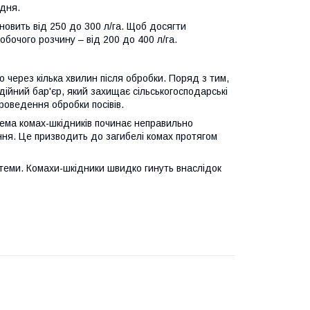
 дня.
новить від 250 до 300 л/га. Щоб досягти
обочого розчину – від 200 до 400 л/га.
о через кілька хвилин після обробки. Поряд з тим,
дійний бар'єр, який захищає сільськогосподарські
роведення обробки посівів.
тема комах-шкідників починає неправильно
ня. Це призводить до загибелі комах протягом
теми. Комахи-шкідники швидко гинуть внаслідок