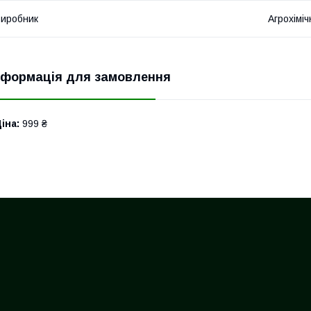
иробник
Агрохіміч
нформація для замовлення
іна:
999 ₴